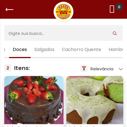
0
zas
Doces
Salgados
Cachorro Quente
Hambúr
Itens:
2