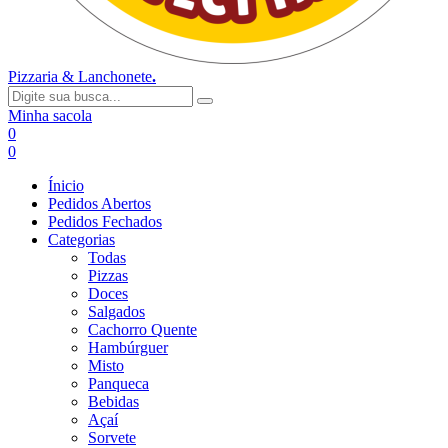
Pizzaria & Lanchonete
.
Minha sacola
0
0
Ínicio
Pedidos Abertos
Pedidos Fechados
Categorias
Todas
Pizzas
Doces
Salgados
Cachorro Quente
Hambúrguer
Misto
Panqueca
Bebidas
Açaí
Sorvete