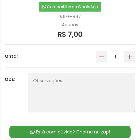
Compartilhe no WhatsApp
#REF-897
Apenas
R$ 7,00
Qntd:
Obs:
Está com dúvida? Chame no zap!