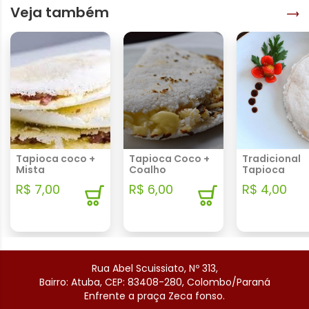
Veja também
Tapioca coco +
Tapioca Coco +
Tradicional
Mista
Coalho
Tapioca
R$ 7,00
R$ 6,00
R$ 4,00
Rua Abel Scuissiato, Nº 313,
Bairro: Atuba, CEP: 83408-280, Colombo/Paraná
Enfrente a praça Zeca fonso.